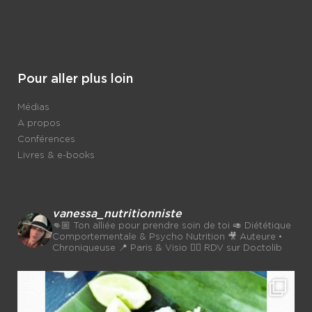
Pour aller plus loin
Médias
A propos
Conférences
Livres & e-books
vanessa_nutritionniste
👊🏼 Ton alliée pour prendre soin de toi
🥑 Diététique
Comportementale & Psycho Nutrition
🎥 Auteure •
Chroniqueuse
📍 Paris & Visio 👉🏼 RDV sur Doctolib