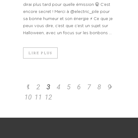
dirai plus tard pour quelle émission 🤫 C’est
encore secret ! Merci à @electric_pile pour
sa bonne humeur et son énergie ⚡️ Ce que je
peux vous dire, c’est que c’est un sujet sur
Halloween, avec un focus sur les bonbons ...
LIRE PLUS
1
2
3
4
5
6
7
8
9
10
11
12