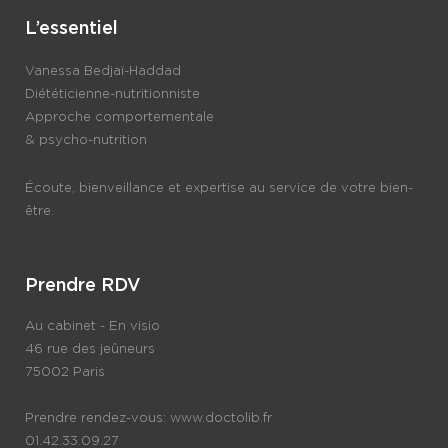
L’essentiel
Vanessa Bedjaï-Haddad
Diététicienne-nutritionniste
Approche comportementale
& psycho-nutrition
Écoute, bienveillance et expertise au service de votre bien-
être.
Prendre RDV
Au cabinet - En visio
46 rue des jeûneurs
75002 Paris
Prendre rendez-vous:
www.doctolib.fr
01.42.33.09.27