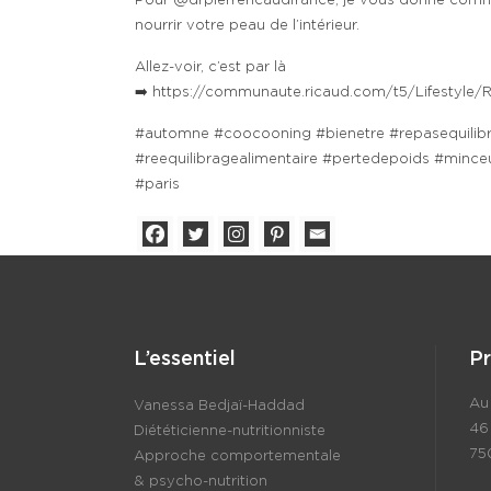
Pour @drpierrericaudfrance, je vous donne comme 
nourrir votre peau de l’intérieur.
Allez-voir, c’est par là
➡️ https://communaute.ricaud.com/t5/Lifestyle/Re
#automne #coocooning #bienetre #repasequilibr
#reequilibragealimentaire #pertedepoids #minceur 
#paris
L’essentiel
P
Au 
Vanessa Bedjaï-Haddad
46
Diététicienne-nutritionniste
75
Approche comportementale
& psycho-nutrition