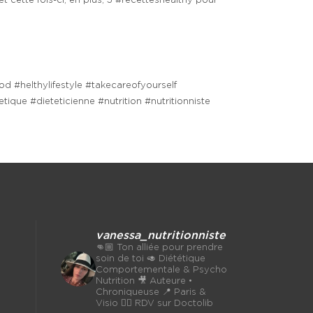
cette fois-ci, en plus, 3 #recetteshealthy pour
#helthylifestyle #takecareofyourself
ique #dieteticienne #nutrition #nutritionniste
vanessa_nutritionniste
👊🏼 Ton alliée pour prendre
soin de toi
🥑 Diététique
Comportementale & Psycho
Nutrition
🎥 Auteure •
Chroniqueuse
📍 Paris &
Visio 👉🏼 RDV sur Doctolib