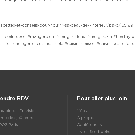
chaque mois mes conseils nutrition en fonction de la thématique et 
cettes-et-conseils-pour-nourrir-sa-peau-de-l-intérieur/ba-p/135189
e #sainetbon #mangerbien #mangermieux #mangersain #healthyfood 
#cuisinelegere #cuisinesimple #cuisinemaison #cuisinefacile #dietet
rendre RDV
Pour aller plus loin
cabinet - En visio
Médias
 rue des jeûneurs
A propos
002 Paris
Conférences
Livres & e-books