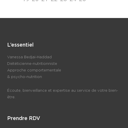
L’essentiel
Vanessa Bedjaï-Haddad
Diététicienne-nutritionniste
Approche comportementale
& psycho-nutrition
Écoute, bienveillance et expertise au service de votre bien-
être.
Prendre RDV