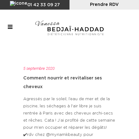
Prendre RDV
01 42 33 09 27
5 septembre 2020
Comment nourrir et revitaliser ses
cheveux
Agressés par le soleil, l’eau de mer et de la
piscine, les séchages à l'air libre je suis
rentrée à Paris avec des cheveux archi-secs
et rêches. Cata ! J’ai profité de cette semaine
pour m’en occuper et réparer les dégâts!
✔️rdv chez @myriamkbeauty pour