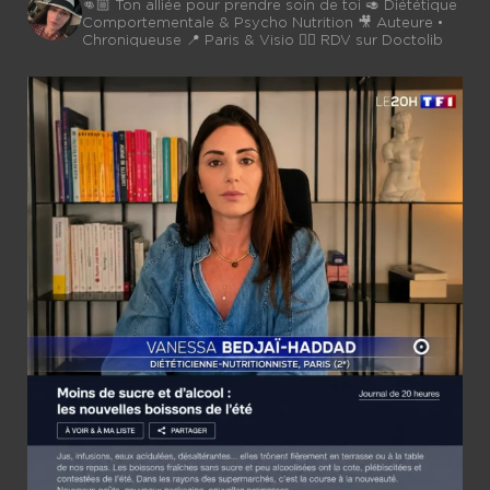
👊🏼 Ton alliée pour prendre soin de toi
🥑 Diététique
Comportementale & Psycho Nutrition
🎥 Auteure •
Chroniqueuse
📍 Paris & Visio 👉🏼 RDV sur Doctolib