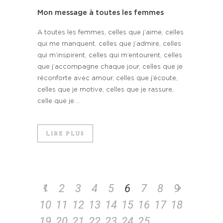
Mon message à toutes les femmes
A toutes les femmes, celles que j’aime, celles
qui me manquent, celles que j’admire, celles
qui m’inspirent, celles qui m’entourent, celles
que j’accompagne chaque jour, celles que je
réconforte avec amour, celles que j’écoute,
celles que je motive, celles que je rassure,
celle que je ...
LIRE PLUS
1
2
3
4
5
6
7
8
9
10
11
12
13
14
15
16
17
18
19
20
21
22
23
24
25