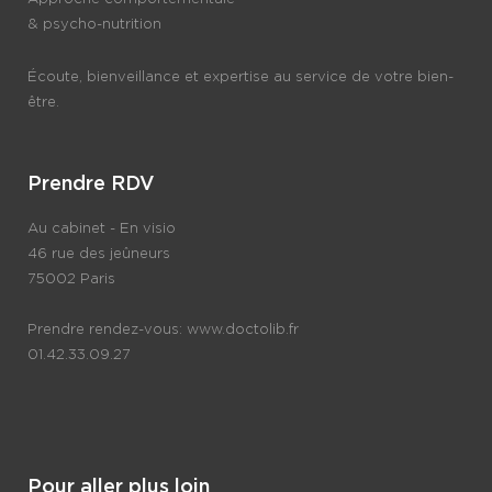
& psycho-nutrition
Écoute, bienveillance et expertise au service de votre bien-
être.
Prendre RDV
Au cabinet - En visio
46 rue des jeûneurs
75002 Paris
Prendre rendez-vous:
www.doctolib.fr
01.42.33.09.27
Pour aller plus loin