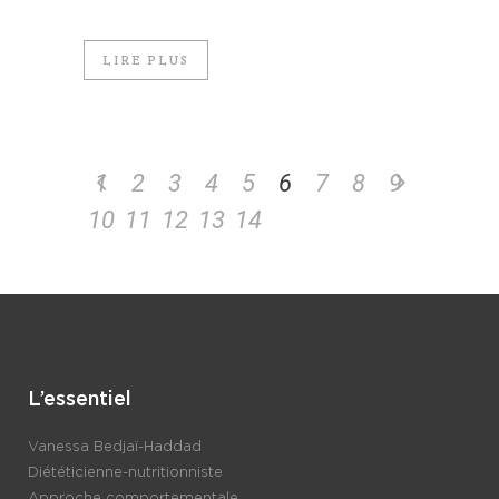
LIRE PLUS
1
2
3
4
5
6
7
8
9
10
11
12
13
14
L’essentiel
Vanessa Bedjaï-Haddad
Diététicienne-nutritionniste
Approche comportementale